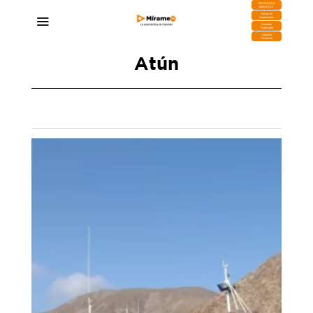
DESCARGA
MIRAPLAY
Buzón de
Sugerencias
Contratar
Publicidad
Contacto
Comercial
Atún