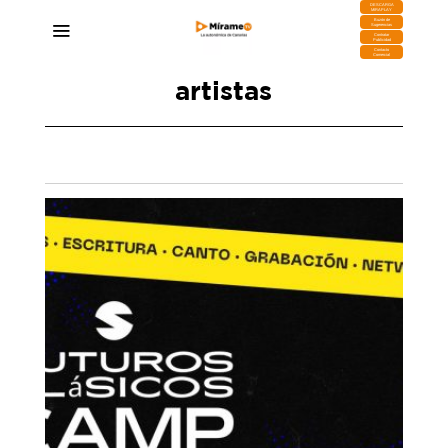
DESCARGA
MIRAPLAY
Buzón de
Sugerencias
Contratar
Publicidad
Contacto
Comercial
artistas