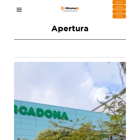
DESCARGA
MIRAPLAY
Buzón de
Sugerencias
Contratar
Publicidad
Contacto
Comercial
Apertura