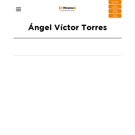
DESCARGA
MIRAPLAY
Buzón de
Sugerencias
Contratar
Publicidad
Contacto
Comercial
Ángel Víctor Torres
Candelaria Delgado responde a Torres y a sus
acusaciones del fracaso de sus políticas: «Eso
no es así»
13/02/2025