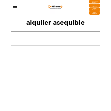
DESCARGA
MIRAPLAY
Buzón de
Sugerencias
Contratar
Publicidad
Contacto
Comercial
alquiler asequible
Gustavo Pérez: “Quienes accedan a las
viviendas de alquiler asequible que tendrá
Güímar, tendrán que asumir una renta de entre
350 y 450 euros mensuales”
04/07/2025