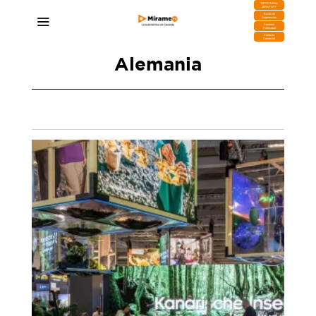
DESCARGA
MIRAPLAY
Buzón de
Sugerencias
Contratar
Publicidad
Contacto
Comercial
Alemania