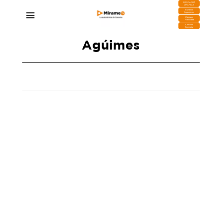
DESCARGA
MIRAPLAY
Buzón de
Sugerencias
Contratar
Publicidad
Contacto
Comercial
Agúimes
La Guardia Civil arresta a un sospechoso tras un
robo con fuerza en una finca de Agüimes
26/12/2025