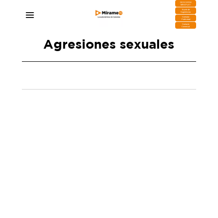
DESCARGA
MIRAPLAY
Buzón de
Sugerencias
Contratar
Publicidad
Contacto
Comercial
Agresiones sexuales
La Policía Nacional forma a responsables de
centros de menores de Lanzarote para mejorar
la detección de delitos sexuales
15/06/2026