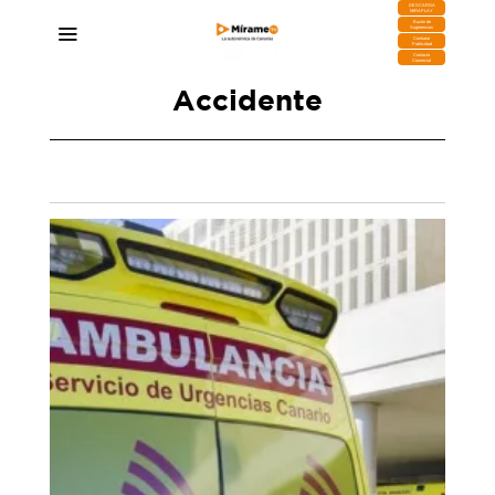
DESCARGA
MIRAPLAY
Buzón de
Sugerencias
Contratar
Publicidad
Contacto
Comercial
Accidente
Un motorista, en estado crítico tras una caída
en San Miguel de Abona
25/06/2026