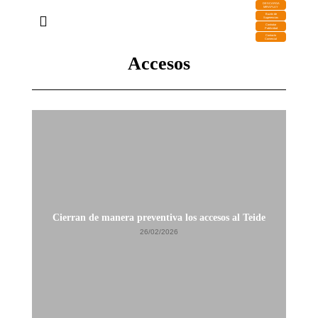
DESCARGA
MIRAPLAY
Buzón de
Sugerencias
Contratar
Publicidad
Contacto
Comercial
Accesos
El C
Cierran de manera preventiva los accesos al Teide
26/02/2026