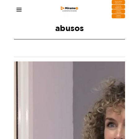
DESCARGA
MIRAPLAY
Buzón de
Sugerencias
Contratar
Publicidad
Contacto
Comercial
abusos