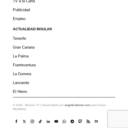
TV a la Carta
Publicidad
Empleo
ACTUALIDAD INSULAR
Tenerife
Gran Canaria
La Palma
Fuerteventura
La Gomera
Lanzarote
El Hierro
©
2026
- Mírame TV | Desarrollado por
angel2cabrera.com
para Grupo
MiraMedia